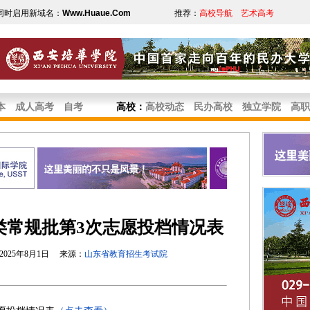
同时启用新域名：
Www.Huaue.Com
推荐：
高校导航
艺术高考
本
成人高考
自考
高校
：
高校动态
民办高校
独立学院
高职
通类常规批第3次志愿投档情况表
025年8月1日 来源：
山东省教育招生考试院