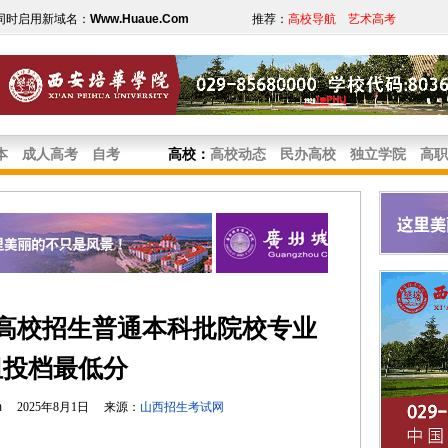
同时启用新域名：
Www.Huaue.Com
推荐：
高校导航
艺术高考
本
成人高考
自考
高校
：
高校动态
民办高校
独立学院
高职
通高校招生普通本科批院校专业
组投档最低分
m
2025年8月1日 来源：
山西招生考试网