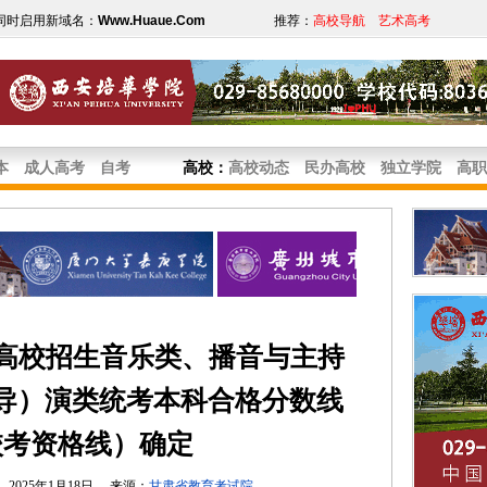
同时启用新域名：
Www.Huaue.Com
推荐：
高校导航
艺术高考
本
成人高考
自考
高校
：
高校动态
民办高校
独立学院
高职
通高校招生音乐类、播音与主持
导）演类统考本科合格分数线
校考资格线）确定
2025年1月18日 来源：
甘肃省教育考试院