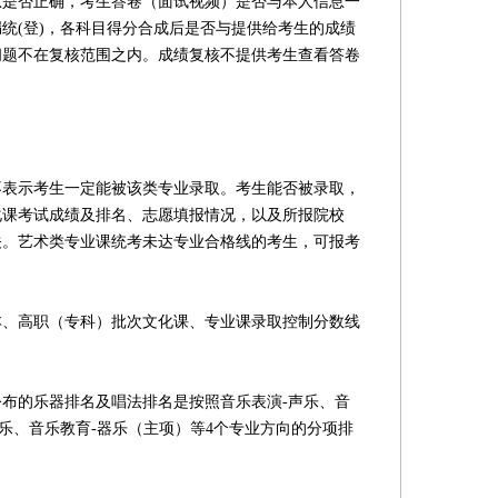
否正确，考生答卷（面试视频）是否与本人信息一
统(登)，各科目得分合成后是否与提供给考生的成绩
问题不在复核范围之内。成绩复核不提供考生查看答卷
示考生一定能被该类专业录取。考生能否被录取，
化课考试成绩及排名、志愿填报情况，以及所报院校
关。艺术类专业课统考未达专业合格线的考生，可报考
高职（专科）批次文化课、专业课录取控制分数线
的乐器排名及唱法排名是按照音乐表演-声乐、音
器乐、音乐教育-器乐（主项）等4个专业方向的分项排