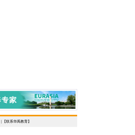
 | 【
联系华禹教育
】