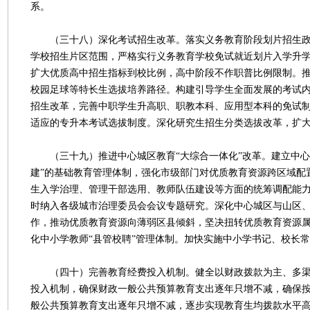
系。
（三十八）深化考试招生改革。落实义务教育阶段划片招生政
学校招生片区范围，严格实行义务教育学校免试就近划片入学升
扩大优质高中招生指标到校比例，高中阶段不作职普比例限制。
校园足球等特长生选拔培养路径。构建引导学生全面发展的考试
招生改革，完善中职学生升高职、职教本科、应用型本科的免试
适应的专升本考试选拔制度。深化研究生招生分类选拔改革，扩
（三十九）推进中心城区教育“大综合一体化”改革。建立中心
建”的基础教育管理体制，强化市级部门对优质教育资源跨区域配
生入学治理、管理干部选用、教师队伍建设等方面的统筹调配能
时纳入各级城市治理委员会会议专题研究。深化中心城区与山区、
作，推动优质教育资源向薄弱区县倾斜，坚决扭转优质教育资源
化中小学教师“县管校聘”管理体制。加快实施中小学书记、校长
（四十）完善教育经费投入机制。健全以财政拨款为主、多渠
投入机制，确保财政一般公共预算教育支出逐年只增不减，确保
般公共预算教育支出逐年只增不减，逐步实现教育生均拨款水平