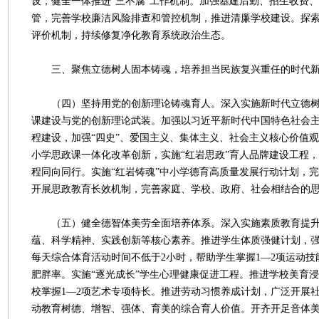
设，健全一体推进“三不腐”工作机制。加强基建后勤、招生收费
管，完善学校廉洁风险排查和管控机制，推进清廉学校建设。探
评价机制，持续修复净化教育系统政治生态。
三、聚焦立德树人固本铸魂，培养担当民族复兴重任的时代
（四）坚持用党的创新理论铸魂育人。深入实施新时代立德树
课建设与党的创新理论武装。加强以习近平新时代中国特色社会
程建设，加强“四史”、爱国主义、集体主义、社会主义核心价值
小学思政课一体化改革创新，实施“红岩思政”育人品牌建设工程
程同向同行。实施“红岩铸魂”中小学德育高质量发展行动计划，
开展思政教育长效机制，完善家庭、学校、政府、社会相结合的
（五）健全德智体美劳全面培养体系。深入实施素质教育提升
蕴、科学精神、实践创新等核心素养。推进学生体质强健计划，
每天综合体育活动时间不低于2小时，帮助学生掌握1—2项运动
肥胖率。实施“逐光成长”学生心理健康促进工程。推进学校美育
校掌握1—2项艺术专项特长。推进劳动习惯养成计划，广泛开展
动教育树德、增智、强体、育美的综合育人价值。开齐开足音体