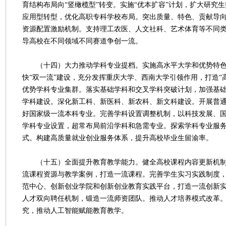
育结构布局向“竖橄榄型”转变。实施“优本扩容”计划，扩大研究
应用型转型，优化高职专科学校布局。突出质量、特色、贡献导
资源配置激励机制。支持理工农医、人文社科、艺术体育等不同
导高校在不同领域不同赛道争创一流。
（十四）大力推动学科专业提档。实施高水平大学和优势特色学
快“双一流”建设，充分发挥重庆大学、西南大学引领作用，打造“高
优势学科专业集群。落实基础学科和交叉学科突破计划，加强基
学科建设。深化新工科、新医科、新农科、新文科建设。开展普
好国家级一流本科专业。完善学科设置调整机制，以科技发展、
学科专业设置，超常布局前沿学科和急需专业。探索学科专业服
式。构建高质量就业创业服务体系，提升高校毕业生留渝率。
（十五）全面提升教育教学能力。健全高校课程内容更新机制
流课程资源与教学案例，打造一流课程。完善学生实习实践制度
范中心、创新创业学院和创新创业教育实践平台，打造一流创新
人才双向聘任机制，锻造一流师资团队。推动人才培养模式改革
究，推动人工智能赋能教育教学。