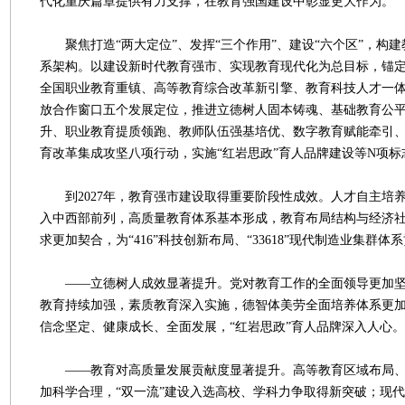
代化重庆篇章提供有力支撑，在教育强国建设中彰显更大作为。
聚焦打造“两大定位”、发挥“三个作用”、建设“六个区”，构建教育
系架构。以建设新时代教育强市、实现教育现代化为总目标，锚
全国职业教育重镇、高等教育综合改革新引擎、教育科技人才一
放合作窗口五个发展定位，推进立德树人固本铸魂、基础教育公
升、职业教育提质领跑、教师队伍强基培优、数字教育赋能牵引
育改革集成攻坚八项行动，实施“红岩思政”育人品牌建设等N项标
到2027年，教育强市建设取得重要阶段性成效。人才自主培
入中西部前列，高质量教育体系基本形成，教育布局结构与经济
求更加契合，为“416”科技创新布局、“33618”现代制造业集群
——立德树人成效显著提升。党对教育工作的全面领导更加坚
教育持续加强，素质教育深入实施，德智体美劳全面培养体系更
信念坚定、健康成长、全面发展，“红岩思政”育人品牌深入人心。
——教育对高质量发展贡献度显著提升。高等教育区域布局、
加科学合理，“双一流”建设入选高校、学科力争取得新突破；现