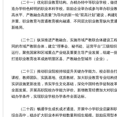
（二十一）优化职业教育结构。办精办特中等职业学校，做优
造办学特色鲜明的职业本科学校。鼓励企业举办或参与举办职业教
高水平、产教融合高质量”为导向的新一轮“双高计划”建设，构建
并重、职业教育与普通教育横向融通、不同层次职业教育纵向贯
新格局。
（二十二）纵深推进产教融合。实施市域产教联合体建设工程
同的市域产教联合体，建立“理事会、秘书处、运营平台”三级组
运行。聚焦国家和区域重点产业链及重要主导产业发展，组建一
打造职业教育改革成效明显区县、产教融合型城市（企业）。
（二十三）推动职业院校持续提升关键办学能力。校企联合打
课程、教师团队、实践基地、优质教材。加大职业教育专业结构
实训设施更新改造，夯实学生文化基础，深化中国特色学徒制改
全面发展。开展高职院校办学能力评价。新增教育经费加大对职
础办学条件，实现职业学校办学条件全面达标。
（二十四）畅通学生成长成才通道。开展中小学职业启蒙和职
综合高中，稳步扩大职业本科学校数量和招生规模。鼓励应用型