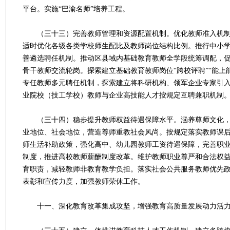
平台。实施“巴渝名师”培养工程。
（三十三）完善教师管理和资源配置机制。优化教师准入机制
适时优化各级各类学校师生配比及教师岗位结构比例。推行中小
善遴选聘任机制。推动区县域内基础教育教师全学段统筹调配，
骨干教师交流轮岗。探索建立基础教育教师岗位“跨校评聘”“能上
专任教师多元聘任机制，探索建立将科研机构、领军企业专家引
业院校（技工学校）教师与企业高技能人才按规定互聘兼职机制
（三十四）稳步提升教师权益待遇保障水平。涵养尊师文化，
业地位、社会地位，营造尊师重教社会风尚。按规定落实教师课
师生活补助政策，强化高中、幼儿园教师工资待遇保障，完善职
制度，推进高校教师薪酬制度改革。维护教师职业尊严和合法权
育职责，减轻教师非教育教学负担。落实社会公共服务教师优先
表彰和宣传力度，加强教师荣休工作。
十一、深化教育改革集成攻坚，增强教育高质量发展动力活