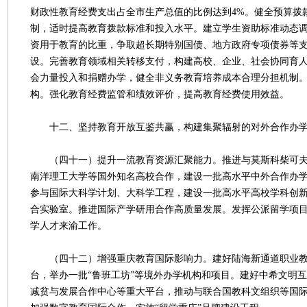
财政性教育经费支出占全市生产总值的比例达到4%。健全预算拨
制，适时提高教育拨款标准和投入水平。建立学生资助标准动态
资用于教育的比重，争取超长期特别国债、地方政府专项债券等
设。完善教育领域相关转移支付，构建高校、企业、社会协同育
会力量投入和捐赠办学，健全非义务教育培养成本合理分担机制
构。强化教育经费监管和绩效评价，提高教育经费使用效益。
十二、坚持教育开放互鉴共赢，构建集聚辐射的对外合作办
（四十一）提升一流教育资源汇聚能力。推进与莫斯科柴可夫
南洋理工大学等国外知名高校合作，建设一批高水平中外合作办
参与国际大科学计划、大科学工程，建设一批高水平高校学科创
合实验室。推进国际产学研用合作高质量发展。发挥公派留学项
学人才来渝工作。
（四十二）增强重庆教育国际影响力。建好陆海新通道职业教
台，举办一批“鲁班工坊”等境外办学机构和项目。建好中希文明
减贫与发展合作中心等重大平台，推动与联合国教科文组织等国