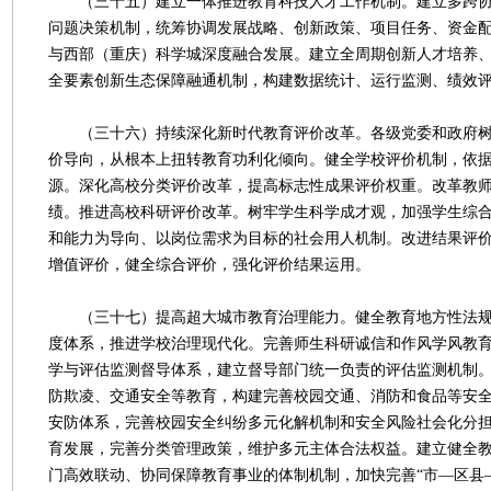
（三十五）建立一体推进教育科技人才工作机制。建立多跨协
问题决策机制，统筹协调发展战略、创新政策、项目任务、资金
与西部（重庆）科学城深度融合发展。建立全周期创新人才培养
全要素创新生态保障融通机制，构建数据统计、运行监测、绩效
（三十六）持续深化新时代教育评价改革。各级党委和政府树
价导向，从根本上扭转教育功利化倾向。健全学校评价机制，依
源。深化高校分类评价改革，提高标志性成果评价权重。改革教
绩。推进高校科研评价改革。树牢学生科学成才观，加强学生综
和能力为导向、以岗位需求为目标的社会用人机制。改进结果评
增值评价，健全综合评价，强化评价结果运用。
（三十七）提高超大城市教育治理能力。健全教育地方性法规
度体系，推进学校治理现代化。完善师生科研诚信和作风学风教
学与评估监测督导体系，建立督导部门统一负责的评估监测机制
防欺凌、交通安全等教育，构建完善校园交通、消防和食品等安
安防体系，完善校园安全纠纷多元化解机制和安全风险社会化分
育发展，完善分类管理政策，维护多元主体合法权益。建立健全
门高效联动、协同保障教育事业的体制机制，加快完善“市—区县