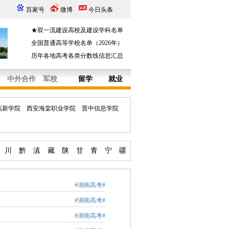
百家号
微博
今日头条
★双一流建设高校及建设学科名单
全国普通高等学校名单（2026年）
历年各地高考各类分数线信息汇总
中外合作
军校
留学
就业
高新学院
西安海棠职业学院
晋中信息学院
川
黔
滇
藏
陕
甘
青
宁
疆
#湖南高考#
#湖南高考#
#湖南高考#