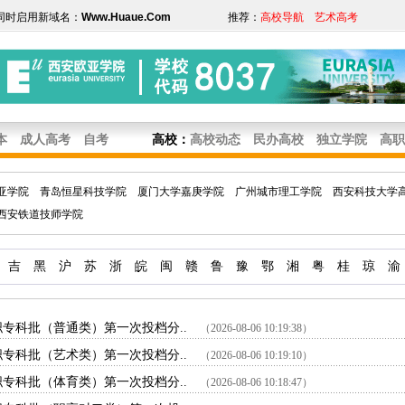
同时启用新域名：
Www.Huaue.Com
推荐：
高校导航
艺术高考
本
成人高考
自考
高校
：
高校动态
民办高校
独立学院
高职
亚学院
青岛恒星科技学院
厦门大学嘉庚学院
广州城市理工学院
西安科技大学
西安铁道技师学院
吉
黑
沪
苏
浙
皖
闽
赣
鲁
豫
鄂
湘
粤
桂
琼
渝
职专科批（普通类）第一次投档分..
（2026-08-06 10:19:38）
职专科批（艺术类）第一次投档分..
（2026-08-06 10:19:10）
职专科批（体育类）第一次投档分..
（2026-08-06 10:18:47）