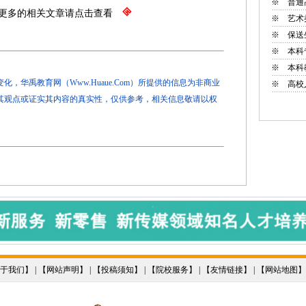
※
普通
更多的相关文章请点击查看
※
艺术
※
保送
※
本科
※
本科
，华禹教育网（Www.Huaue.Com）所提供的信息为非商业
※
高校
其观点或证实其内容的真实性，仅供参考，相关信息敬请以权
于我们
】 | 【
网站声明
】 | 【
投稿须知
】 | 【
院校服务
】 | 【
友情链接
】 | 【
网站地图
】