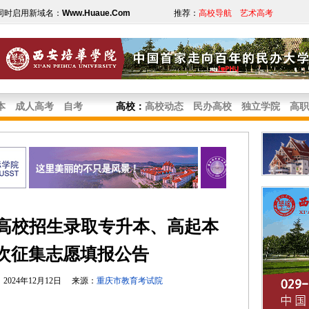
同时启用新域名：
Www.Huaue.Com
推荐：
高校导航
艺术高考
本
成人高考
自考
高校
：
高校动态
民办高校
独立学院
高职
人高校招生录取专升本、高起本
次征集志愿填报公告
024年12月12日 来源：
重庆市教育考试院