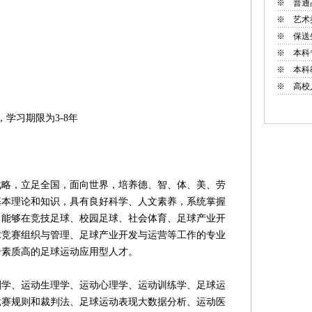
※
普通
※
艺术
※
保送
※
本科
※
本科
※
高校
学习期限为3-8年
，立足全国，面向世界，培养德、智、体、美、劳
基本理论和知识，具有良好科学、人文素养，系统掌握
，能够在竞技足球、校园足球、社会体育、足球产业开
球竞赛组织与管理、足球产业开发与运营等工作的专业
合素质高的足球运动应用型人才。
、运动生理学、运动心理学、运动训练学、足球运
竞赛规则和裁判法、足球运动表现大数据分析、运动医