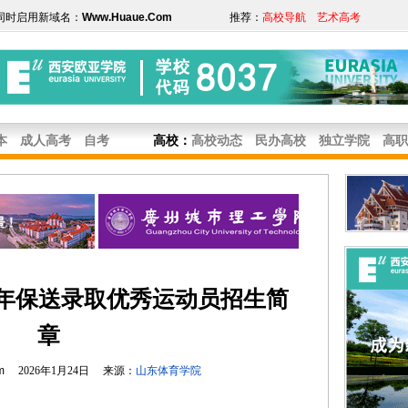
同时启用新域名：
Www.Huaue.Com
推荐：
高校导航
艺术高考
本
成人高考
自考
高校
：
高校动态
民办高校
独立学院
高职
6年保送录取优秀运动员招生简
章
m
2026年1月24日 来源：
山东体育学院