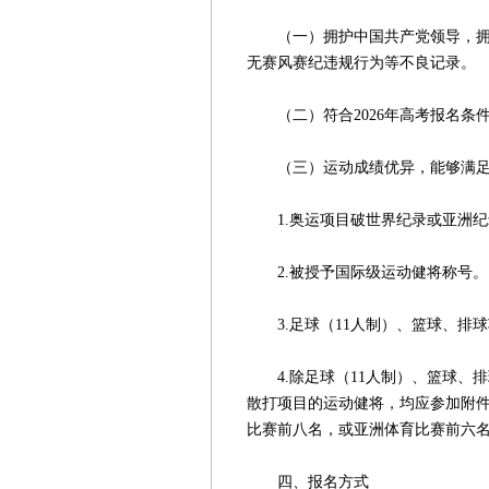
（一）拥护中国共产党领导，拥护
无赛风赛纪违规行为等不良记录。
（二）符合2026年高考报名条
（三）运动成绩优异，能够满足
1.奥运项目破世界纪录或亚洲纪
2.被授予国际级运动健将称号。
3.足球（11人制）、篮球、排
4.除足球（11人制）、篮球、
散打项目的运动健将，均应参加附
比赛前八名，或亚洲体育比赛前六
四、报名方式