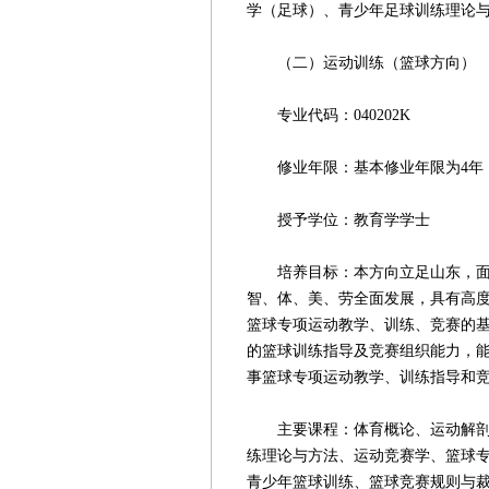
学（足球）、青少年足球训练理论
（二）运动训练（篮球方向）
专业代码：040202K
修业年限：基本修业年限为4年，
授予学位：教育学学士
培养目标：本方向立足山东，面向
智、体、美、劳全面发展，具有高
篮球专项运动教学、训练、竞赛的
的篮球训练指导及竞赛组织能力，
事篮球专项运动教学、训练指导和
主要课程：体育概论、运动解剖学
练理论与方法、运动竞赛学、篮球
青少年篮球训练、篮球竞赛规则与