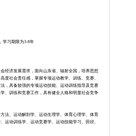
学习期限为3-8年
经济发展需求，面向山东省、辐射全国，培养思想
、高度社会责任感，掌握专项运动教学、训练、竞赛、
方法，具备较强的专项运动技能、运动训练指导及竞赛
教学、训练和竞赛工作，具有健全人格和明显社会竞争
法、运动解剖学、运动生理学、体育心理学、体育
学、运动训练学、运动竞赛学、运动技能学习、田径、