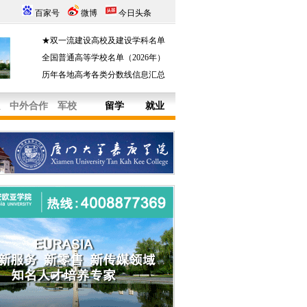
百家号
微博
今日头条
★双一流建设高校及建设学科名单
全国普通高等学校名单（2026年）
历年各地高考各类分数线信息汇总
中外合作
军校
留学
就业