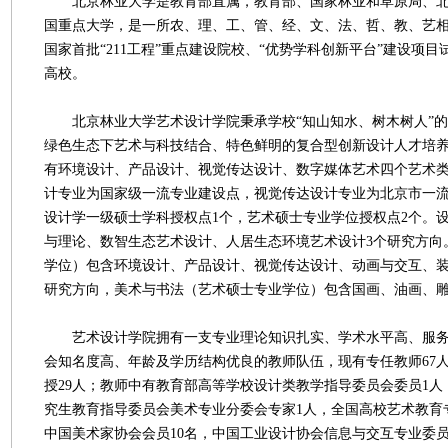
北京林业大学是教育部直属，教育部、国家林业和草原局、北
国重点大学，是一所农、理、工、管、经、文、法、哲、教、艺
国家首批“211工程”重点建设院校、“优势学科创新平台”建设项目
高校。
北京林业大学艺术设计学院秉承学校“知山知水、树木树人”的
绿色生态下艺术与科技结合、特色鲜明的复合型创新设计人才培
有环境设计、产品设计、视觉传达设计、数字媒体艺术四个艺术
计专业为国家级一流专业建设点，视觉传达设计专业为北京市一
设计学一级硕士学科授权点1个，艺术硕士专业学位授权点2个。
与理论、数智生态艺术设计、人居生态环境艺术设计3个研究方向
学位）包含环境设计、产品设计、视觉传达设计、动画与交互、装
研究方向，美术与书法（艺术硕士专业学位）包含国画、油画、雕
艺术设计学院拥有一支专业理论知识扎实、学术水平高、服务
会知名度高、年龄及学历结构优良的教师队伍，现有专任教师67人
授29人；教师中有教育部高等学校设计类教学指导委员会委员1
究生教育指导委员会美术专业分委会专家1人，全国高校艺术教育
中国美术家协会会员10名，中国工业设计协会信息与交互专业委