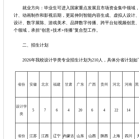
就业方向：毕业生可进入国家重点发展且市场资金集中领域，
计、动画制作和影视后期，更延伸到智能内容生成、虚拟人设计
设计、数字展陈、游戏美术、品牌数字传播、跨平台短视频创意
个领域，承担“创意+技术+传播”复合型工作。
二、招生计划
2026年我校设计学类专业招生计划为210人，具体分省计划如
省份
安徽
北京
福建
甘肃
广东
广西
贵州
河北
河南
黑
设计学
5
7
6
4
20
6
4
22
14
类
省份
江苏
江西
辽宁
内蒙古
山东
山西
陕西
上海
四川