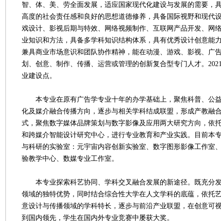
智、体、美、劳全面发展，适应国家现代化建设与发展的需要，
高度的社会责任感和良好的思想道德修养，具备国际视野和现代
戏设计、影视后期与特效、网络视频制作、互联网产品开发、网
业知识和方法，具备多学科知识结构体系，具有优秀设计创意能
兼具商业市场意识和团队协作精神，能在动漫、游戏、影视、广
划、创意、制作、传播、运营或管理的创新复合型专门人才。202
业建设点。
本专业在原有广告学专业十年的办学基础上，聚焦科普、公益
化及媒介融合传播方向，逐步与相关学科结成联盟，形成产教融
式，聚焦数字媒体品牌策划与数字影像及应用两大研究方向，依
和跨媒介智能设计研究中心，进行专业教育和产业实践。目前本
与科研的实验室：元宇宙内容创新实验室、数字图形影像工作室、
验教学中心、数媒专业工作室。
本专业探索科艺协同、学科交叉融合发展的新途径。既充分发
领域的独特优势，同时结合综合性大学在人文学科的底蕴，依托
意设计与传播领域的学科特长，逐步与前沿产业联盟，在创意可
到国内领先，学生在国内外专业竞赛中屡获大奖。